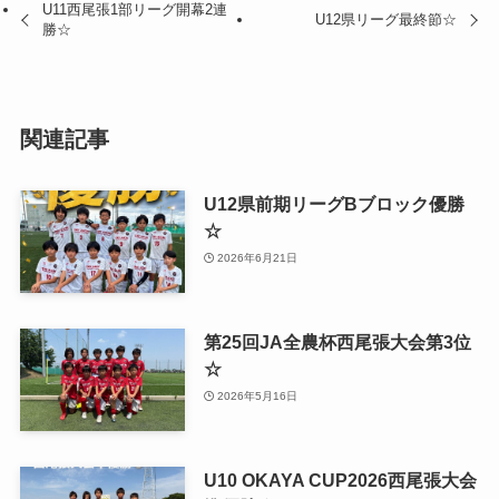
U11西尾張1部リーグ開幕2連
U12県リーグ最終節☆
勝☆
関連記事
U12県前期リーグBブロック優勝
☆
2026年6月21日
第25回JA全農杯西尾張大会第3位
☆
2026年5月16日
U10 OKAYA CUP2026西尾張大会