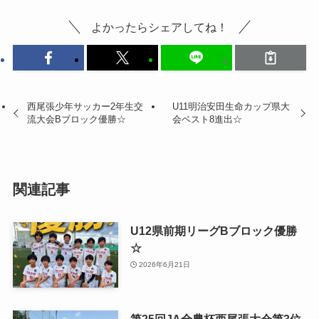
よかったらシェアしてね！
西尾張少年サッカー2年生交
U11明治安田生命カップ県大
流大会Bブロック優勝☆
会ベスト8進出☆
関連記事
U12県前期リーグBブロック優勝
☆
2026年6月21日
第25回JA全農杯西尾張大会第3位