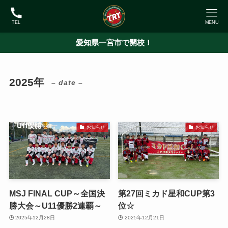
TEL
MENU
愛知県一宮市で開校！
2025年
– date –
お知らせ
お知らせ
MSJ FINAL CUP～全国決
第27回ミカド星和CUP第3
勝大会～U11優勝2連覇～
位☆
2025年12月28日
2025年12月21日