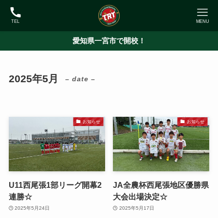
TEL
MENU
愛知県一宮市で開校！
2025年5月
– date –
お知らせ
お知らせ
U11西尾張1部リーグ開幕2
JA全農杯西尾張地区優勝県
連勝☆
大会出場決定☆
2025年5月24日
2025年5月17日